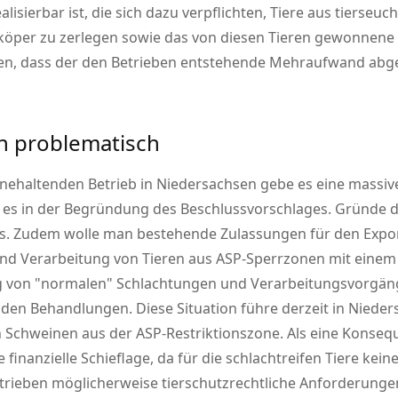
lisierbar ist, die sich dazu verpflichten, Tiere aus tierseu
rköper zu zerlegen sowie das von diesen Tieren gewonnene F
en, dass der den Betrieben entstehende Mehraufwand abg
n problematisch
haltenden Betrieb in Niedersachsen gebe es eine massive 
ßt es in der Begründung des Beschlussvorschlages. Gründe 
s. Zudem wolle man bestehende Zulassungen für den Export
nd Verarbeitung von Tieren aus ASP-Sperrzonen mit eine
ng von
normalen
Schlachtungen und Verarbeitungsvorgäng
en Behandlungen. Diese Situation führe derzeit in Nieders
 Schweinen aus der ASP-Restriktionszone. Als eine Konseq
e finanzielle Schieflage, da für die schlachtreifen Tiere ke
trieben möglicherweise tierschutzrechtliche Anforderungen