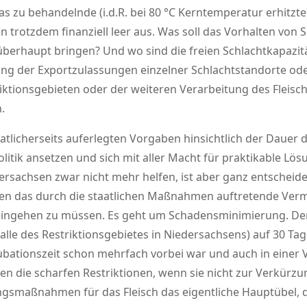
das zu behandelnde (i.d.R. bei 80 °C Kerntemperatur erhitzt
 trotzdem finanziell leer aus. Was soll das Vorhalten von S
berhaupt bringen? Und wo sind die freien Schlachtkapazit
ung der Exportzulassungen einzelner Schlachtstandorte oder
riktionsgebieten oder der weiteren Verarbeitung des Fleis
.
aatlicherseits auferlegten Vorgaben hinsichtlich der Dauer
litik ansetzen und sich mit aller Macht für praktikable Lö
dersachsen zwar nicht mehr helfen, ist aber ganz entscheide
en das durch die staatlichen Maßnahmen auftretende Ver
eingehen zu müssen. Es geht um Schadensminimierung. Denn
alle des Restriktionsgebietes in Niedersachsens) auf 30 Ta
kubationszeit schon mehrfach vorbei war und auch in einer
 die scharfen Restriktionen, wenn sie nicht zur Verkürzu
gsmaßnahmen für das Fleisch das eigentliche Hauptübel, da