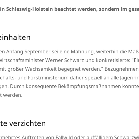
ur in Schleswig-Holstein beachtet werden, sondern im g
einhalten
en Anfang September sei eine Mahnung, weiterhin die M
irtschaftsminister Werner Schwarz und konkretisierte:
Ei
 mit großer Wachsamkeit begegnet werden.
Bezugnehmend 
hafts- und Forstministerium daher speziell an alle Jägerin
tigen. Durch konsequente Bekämpfungsmaßnahmen konnte
rt werden.
te verzichten
rmehrtes Auftreten von Fallwild oder auffälligem Schwar