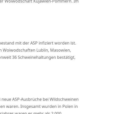
in der Woiwodschaft Kujawien-Pommern. Im
stand mit der ASP infiziert worden ist.
en Woiwodschaften Lublin, Masowien,
weit 36 Schweinehaltungen bestätigt,
58 neue ASP-Ausbrüche bei Wildschweinen
rden waren. Insgesamt wurden in Polen in
orjahres waren es mehr als 2.000