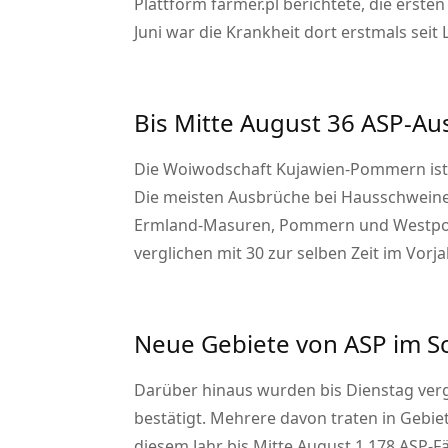
Plattform farmer.pl berichtete, die ers
Juni war die Krankheit dort erstmals se
Bis Mitte August 36 ASP-A
Die Woiwodschaft Kujawien-Pommern ist in
Die meisten Ausbrüche bei Hausschweine
Ermland-Masuren, Pommern und Westpomm
verglichen mit 30 zur selben Zeit im Vorja
Neue Gebiete von ASP im S
Darüber hinaus wurden bis Dienstag ver
bestätigt. Mehrere davon traten in Gebie
diesem Jahr bis Mitte August 1.178 ASP-F