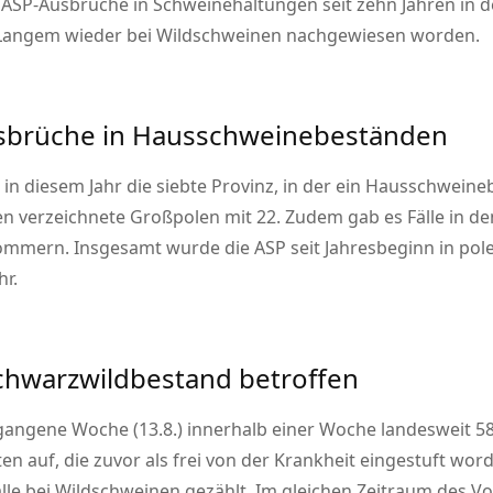
ten ASP-Ausbrüche in Schweinehaltungen seit zehn Jahren 
it Langem wieder bei Wildschweinen nachgewiesen worden.
usbrüche in Hausschweinebeständen
 diesem Jahr die siebte Provinz, in der ein Hausschweinebe
n verzeichnete Großpolen mit 22. Zudem gab es Fälle in d
ern. Insgesamt wurde die ASP seit Jahresbeginn in polen
hr.
chwarzwildbestand betroffen
gangene Woche (13.8.) innerhalb einer Woche landesweit 
ten auf, die zuvor als frei von der Krankheit eingestuft wo
älle bei Wildschweinen gezählt. Im gleichen Zeitraum des V