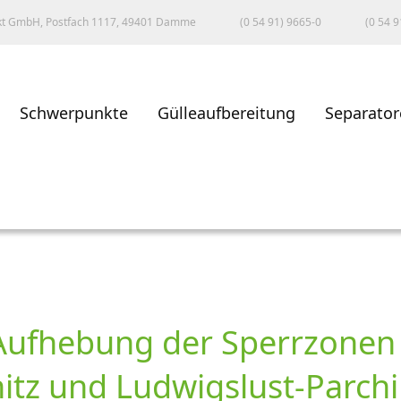
kt GmbH, Postfach 1117, 49401 Damme
(0 54 91) 9665-0
(0 54 9
Schwerpunkte
Gülleaufbereitung
Separator
 Aufhebung der Sperrzone
nitz und Ludwigslust-Parch