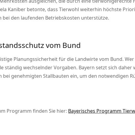
 Mehrkosten ausgleichen, die durch eine tierwohlgerechte 
la Kaniber betonte, dass Tierwohl weiterhin höchste Priori
ch bei den laufenden Betriebskosten unterstütze.
Bestandsschutz vom Bund
gfristige Planungssicherheit für die Landwirte vom Bund. W
elle ständig wechselnder Vorgaben. Bayern setzt sich daher 
n bei genehmigten Stallbauten ein, um den notwendigen Rü
zum Programm finden Sie hier:
Bayerisches Programm Tierwo