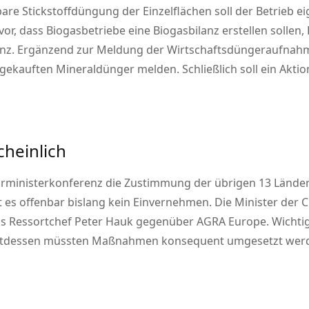
rbare Stickstoffdüngung der Einzelflächen soll der Betrieb e
or, dass Biogasbetriebe eine Biogasbilanz erstellen sollen, 
ilanz. Ergänzend zur Meldung der Wirtschaftsdüngeraufnah
eingekauften Mineraldünger melden. Schließlich soll ein A
heinlich
arministerkonferenz die Zustimmung der übrigen 13 Länder 
ibt es offenbar bislang kein Einvernehmen. Die Minister de
s Ressortchef Peter Hauk gegenüber AGRA Europe. Wichtig 
attdessen müssten Maßnahmen konsequent umgesetzt werde