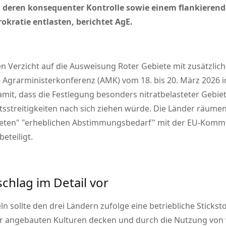
e, deren konsequenter Kontrolle sowie einem flankiere
okratie entlasten, berichtet AgE.
n Verzicht auf die Ausweisung Roter Gebiete mit zusätzli
Agrarministerkonferenz (AMK) vom 18. bis 20. März 2026 i
mit, dass die Festlegung besonders nitratbelasteter Gebie
sstreitigkeiten nach sich ziehen würde. Die Länder räumen 
eten
erheblichen Abstimmungsbedarf
mit der EU-Kommis
eteiligt.
chlag im Detail vor
 sollte den drei Ländern zufolge eine betriebliche Sticksto
er angebauten Kulturen decken und durch die Nutzung vo