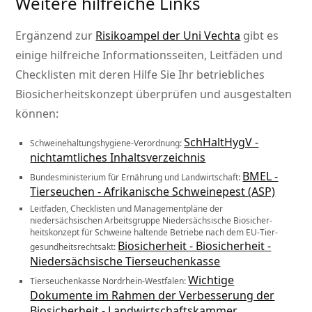
Weitere hilfreiche Links
Ergänzend zur
Risikoampel der Uni Vechta
gibt es
einige hilfreiche Informationsseiten, Leitfäden und
Checklisten mit deren Hilfe Sie Ihr betriebliches
Biosicherheitskonzept überprüfen und ausgestalten
können:
SchHaltHygV -
Schweinehaltungshygiene-Verordnung:
nichtamtliches Inhaltsverzeichnis
BMEL -
Bundesministerium für Ernährung und Landwirtschaft:
Tierseuchen - Afrikanische Schweinepest (ASP)
Leitfaden, Checklisten und Managementpläne der
niedersächsischen Arbeitsgruppe Niedersächsische Biosicher­
heitskonzept für Schweine hal­tende Betriebe nach dem EU-Tier­
Biosicherheit - Biosicherheit -
gesundheitsrechtsakt:
Niedersächsische Tierseuchenkasse
Wichtige
Tierseuchenkasse Nordrhein-Westfalen:
Dokumente im Rahmen der Verbesserung der
Biosicherheit - Landwirtschaftskammer