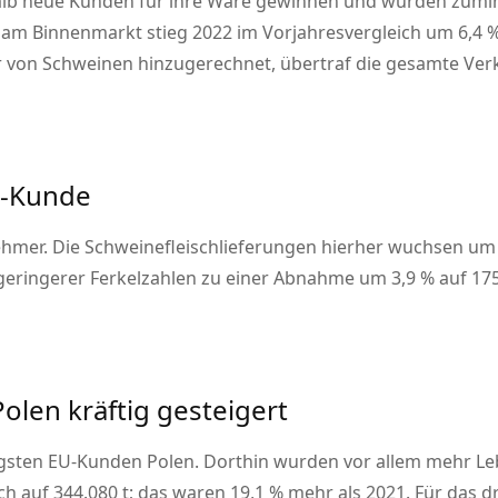
lb neue Kunden für ihre Ware gewinnen und wurden zumind
 am Binnenmarkt stieg 2022 im Vorjahresvergleich um 6,4 %
von Schweinen hinzugerechnet, übertraf die gesamte Verk
U-Kunde
hmer. Die Schweinefleischlieferungen hierher wuchsen um 8
ringerer Ferkelzahlen zu einer Abnahme um 3,9 % auf 175 
olen kräftig gesteigert
tigsten EU-Kunden Polen. Dorthin wurden vor allem mehr L
ich auf 344.080 t; das waren 19,1 % mehr als 2021. Für das d