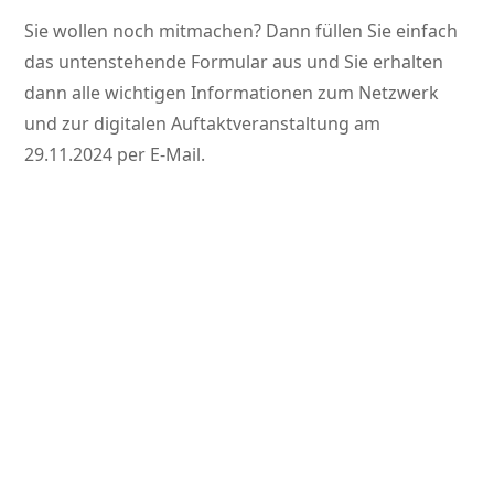
Sie wollen noch mitmachen? Dann füllen Sie einfach
das untenstehende Formular aus und Sie erhalten
dann alle wichtigen Informationen zum Netzwerk
und zur digitalen Auftaktveranstaltung am
29.11.2024 per E-Mail.
Wenn Sie Teil von pigpoint werden wollen,
erteilen Sie uns bitte die folgende Freigabe.
Die Freigabe kann jederzeit widerrufen
werden.
Freigabe
Ich erteile der ISN die Freigabe, dass sie mich kontaktieren darf, um
mich z.B. zu entsprechenden Netzwerktreffen einzuladen,
weitergehende Informationen zu meinem Betrieb zu erfragen oder mir
Hinweise auf Veranstaltungen Dritter weiterzuleiten
Name
,
Vorname