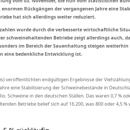
hlung vom 03. November, die nun vom Statistischen Bund
n enormen Rückgängen der vergangenen Jahre eine Stab
iebe hat sich allerdings weiter reduziert.
zahlen wurde durch die verbesserte wirtschaftliche Sit
er schweinehaltenden Betriebe zeigt allerdings auch, da
Besonders im Bereich der Sauenhaltung steigen weiterhin 
n eine bedenkliche Entwicklung ist.
is) veröffentlichten endgültigen Ergebnisse der Viehzähl
re eine Stabilisierung der Schweinebestände in Deutschl
o. Schweine in den deutschen Ställen. Das waren 0,7 % ode
nden Betriebe belief sich auf 16.200, was 800 oder 4,5 % w