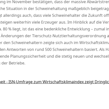
ung im November bestätigen, dass der massive Abwärtstre
che Situation in der Schweinehaltung maßgeblich beigetrag
 allerdings auch, dass viele Schweinehalter die Zukunft offe
eigen weiterhin viele Erzeuger aus. Im Hinblick auf die V
ca. 80 % liegt, ist das eine bedenkliche Entwicklung – zum
 Änderungen der Tierschutz-Nutztierhaltungsverordnung a
 den Schweinehaltern zeigte sich auch im Wirtschaftsklim
 den Antworten von rund 500 Schweinehaltern basiert. Als 
ehlende Planungssicherheit und die stetig neuen und wec
 der Betriebe.
heit - ISN-Umfrage zum Wirtschaftsklimaindex zeigt Dringl