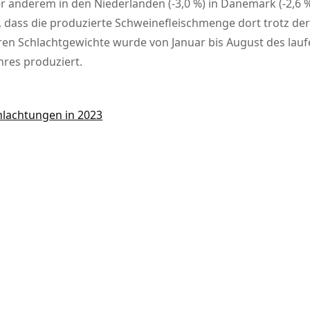
 anderem in den Niederlanden (-3,0 %) in Dänemark (-2,6 %),
 dass die produzierte Schweinefleischmenge dort trotz der
ren Schlachtgewichte wurde von Januar bis August des lau
hres produziert.
hlachtungen in 2023