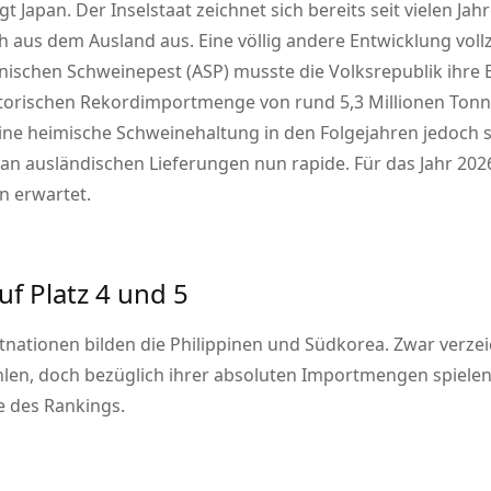
t Japan. Der Inselstaat zeichnet sich bereits seit vielen Ja
 aus dem Ausland aus. Eine völlig andere Entwicklung vollz
anischen Schweinepest (ASP) musste die Volksrepublik ihre 
istorischen Rekordimportmenge von rund 5,3 Millionen Tonn
ine heimische Schweinehaltung in den Folgejahren jedoch 
an ausländischen Lieferungen nun rapide. Für das Jahr 202
n erwartet.
f Platz 4 und 5
nationen bilden die Philippinen und Südkorea. Zwar verze
en, doch bezüglich ihrer absoluten Importmengen spielen si
e des Rankings.