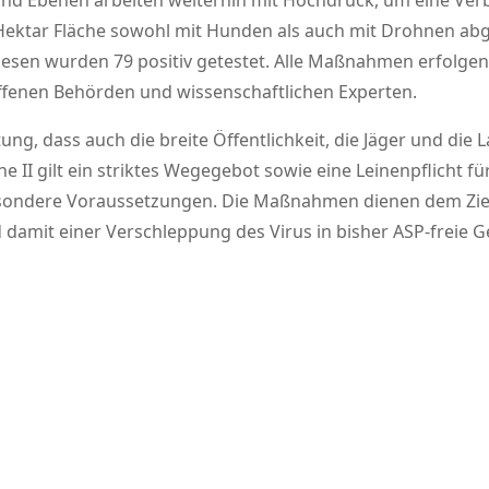
en und Ebenen arbeiten weiterhin mit Hochdruck, um eine Ve
 Hektar Fläche sowohl mit Hunden als auch mit Drohnen ab
esen wurden 79 positiv getestet. Alle Maßnahmen erfolge
fenen Behörden und wissenschaftlichen Experten.
ng, dass auch die breite Öffentlichkeit, die Jäger und die L
II gilt ein striktes Wegegebot sowie eine Leinenpflicht für
 besondere Voraussetzungen. Die Maßnahmen dienen dem Zie
damit einer Verschleppung des Virus in bisher ASP-freie 