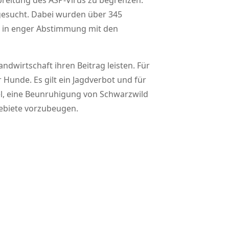
rbreitung des ASP-Virus zu begrenzen.
gesucht. Dabei wurden über 345
n in enger Abstimmung mit den
andwirtschaft ihren Beitrag leisten. Für
 Hunde. Es gilt ein Jagdverbot und für
l, eine Beunruhigung von Schwarzwild
Gebiete vorzubeugen.