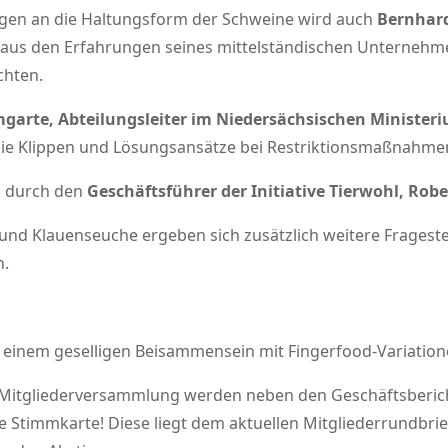
gen an die Haltungsform der Schweine wird auch
Bernhard
 aus den Erfahrungen seines mittelständischen Unternehm
chten.
mgarte, Abteilungsleiter im Niedersächsischen Minister
die Klippen und Lösungsansätze bei Restriktionsmaßnahmen
n durch den
Geschäftsführer der Initiative Tierwohl, Rob
und Klauenseuche ergeben sich zusätzlich weitere Frageste
n.
 zu einem geselligen Beisammensein mit Fingerfood-Variatio
‐Mitgliederversammlung werden neben den Geschäftsberi
e Stimmkarte! Diese liegt dem aktuellen Mitgliederrundbrief