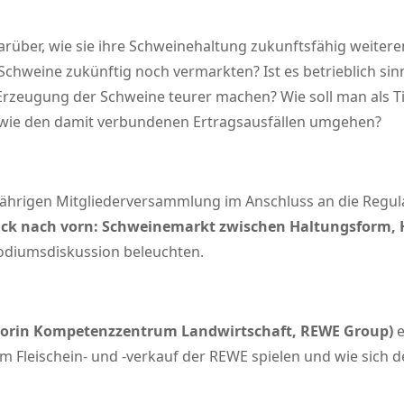
rüber, wie sie ihre Schweinehaltung zukunftsfähig weitere
hweine zukünftig noch vermarkten? Ist es betrieblich sinnv
Erzeugung der Schweine teurer machen? Wie soll man als T
owie den damit verbundenen Ertragsausfällen umgehen?
sjährigen Mitgliederversammlung im Anschluss an die Regu
ick nach vorn:
Schweinemarkt zwischen Haltungsform, H
odiumsdiskussion beleuchten.
atorin Kompetenzzentrum Landwirtschaft, REWE Group)
e
Fleischein- und -verkauf der REWE spielen und wie sich de