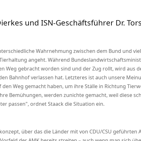
ierkes und ISN-Geschäftsführer Dr. Tors
unterschiedliche Wahrnehmung zwischen dem Bund und viele
ierhaltung angeht. Während Bundeslandwirtschafts­ministe
n Weg gebracht worden sind und der Zug rollt, wird aus 
 den Bahnhof verlassen hat. Letzteres ist auch unsere Meinu
uf den Weg gemacht haben, um ihre Ställe in Richtung Tier
Ihre Bemühungen, werden zunichte gemacht, weil diese sche
ster passen
, ordnet Staack die Situation ein.
konzept, über das die Länder mit von CDU/CSU geführten A
 Vorfeld der AMK bereits streiten – auch wenn man sich übe