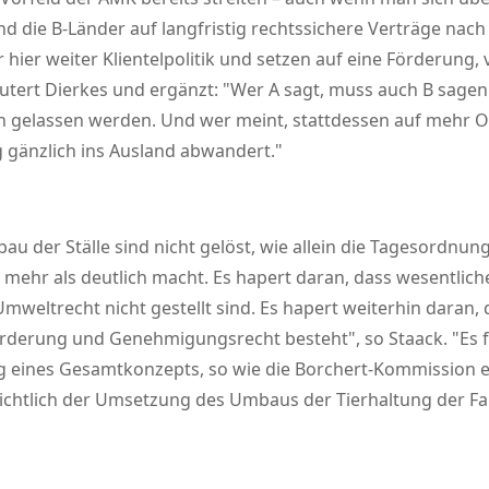
nd die B-Länder auf langfristig rechtssichere Verträge nac
ier weiter Klientelpolitik und setzen auf eine Förderung,
läutert Dierkes und ergänzt:
Wer A sagt, muss auch B sagen 
en gelassen werden. Und wer meint, stattdessen auf mehr 
ng gänzlich ins Ausland abwandert.
der Ställe sind nicht gelöst, wie allein die Tagesordnung
 mehr als deutlich macht. Es hapert daran, dass wesentli
mweltrecht nicht gestellt sind. Es hapert weiterhin daran,
örderung und Genehmigungs­recht besteht
, so Staack.
Es 
ng eines Gesamtkonzepts, so wie die Borchert-Kommission es
nsichtlich der Umsetzung des Umbaus der Tierhaltung der Fall