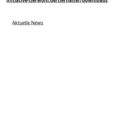
initiative-tierwohl.de/tierhalter/downloads
Aktuelle News