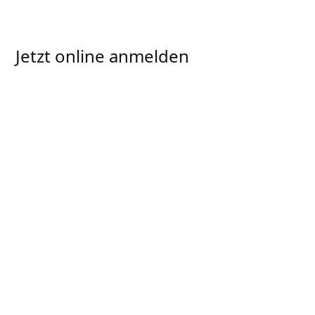
Jetzt online anmelden
Ich möchte an
Junge ISN zu Gast bei
Freunden
am 29.04.2025 teilnehmen und
melde mich hiermit verbindlich an: