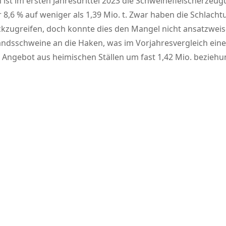
 ist im ersten Jahresdrittel 2023 die Schweinefleischerze
 8,6 % auf weniger als 1,39 Mio. t. Zwar haben die Schlac
zugreifen, doch konnte dies den Mangel nicht ansatzweise 
andsschweine an die Haken, was im Vorjahresvergleich ein
s Angebot aus heimischen Ställen um fast 1,42 Mio. beziehu