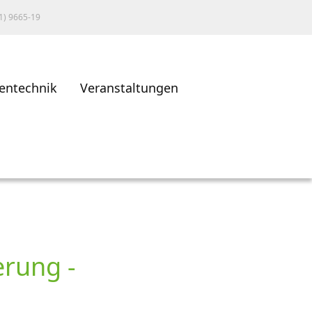
1) 9665-19
entechnik
Veranstaltungen
erung -