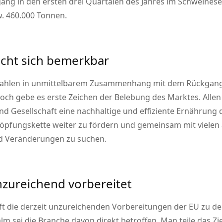
ang in den ersten drei Quartalen des Jahres im Schweines
. 460.000 Tonnen.
cht sich bemerkbar
 Zahlen in unmittelbarem Zusammenhang mit dem Rückgang 
noch gebe es erste Zeichen der Belebung des Marktes. Allen 
und Gesellschaft eine nachhaltige und effiziente Ernährung 
höpfungskette weiter zu fördern und gemeinsam mit vielen
d Veränderungen zu suchen.
zureichend vorbereitet
aft die derzeit unzureichenden Vorbereitungen der EU zu d
 sei die Branche davon direkt betroffen. Man teile das Zie