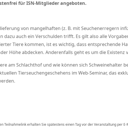
tenfrei für ISN-Mitglieder angeboten.
lieferung von mangelhaften (z. B. mit Seuchenerregern infiz
n dazu auch ein Verschulden trifft. Es gilt also alle Vorgab
izierter Tiere kommen, ist es wichtig, dass entsprechende H
der Höhe abdecken. Anderenfalls geht es um die Existenz 
Tiere am Schlachthof und wie können sich Schweinehalter be
ktuellen Tierseuchengeschehens im Web-Seminar, das exklus
werden.
 Teilnahmelink erhalten Sie spätestens einen Tag vor der Veranstaltung per E-M