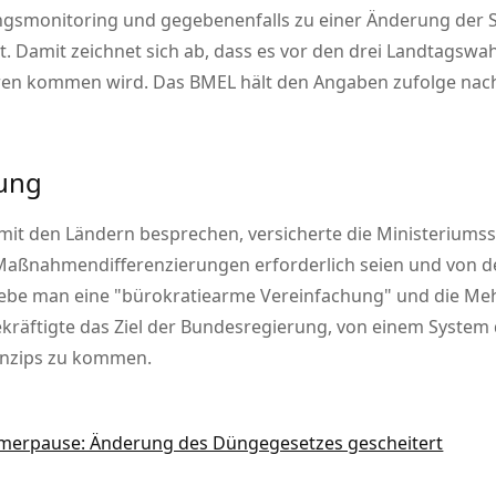
gsmonitoring und gegebenenfalls zu einer Änderung der S
. Damit zeichnet sich ab, dass es vor den drei Landtagswa
en kommen wird. Das BMEL hält den Angaben zufolge nach w
hung
mit den Ländern besprechen, versicherte die Ministeriums
Maßnahmendifferenzierungen erforderlich seien und von d
rebe man eine
bürokratiearme Vereinfachung
und die Meh
bekräftigte das Ziel der Bundesregierung, von einem Sys
rinzips zu kommen.
mmerpause: Änderung des Düngegesetzes gescheitert