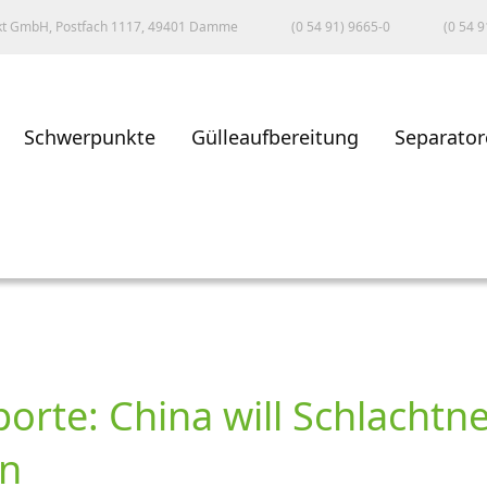
kt GmbH, Postfach 1117, 49401 Damme
(0 54 91) 9665-0
(0 54 9
Schwerpunkte
Gülleaufbereitung
Separator
porte: China will Schlacht
en