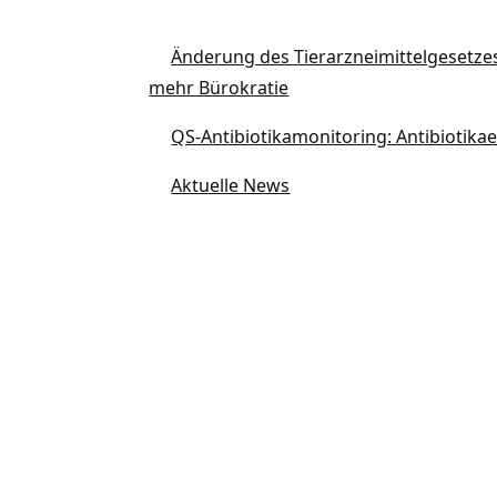
Änderung des Tierarzneimittelgesetze
mehr Bürokratie
QS-Antibiotikamonitoring: Antibiotikae
Aktuelle News