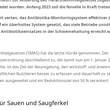
twurf zur Änderung des Tierarzneimittelgesetzes zuges
et worden. Anfang 2023 soll die Novelle in Kraft treten
 vertan, das Antibiotika-Monitoringsystem effektiver zu
f ein überholtes System gesetzt, das viele Betriebe un
es Antibiotikaeinsatzes in der Schweinehaltung erreicht
ittelgesetzes (TAMG) hat die letzte Hürde genommen. Der
sverordnung abschließend zu, die damit nun am 1. Januar 2
te, ist das Ziel der Neuregelung, den wirkstoff- und anwe
ftlichen Nutztieren besser zu erfassen und dauerhaft zu se
en ausgeweitet und ein Reduktionsziel von 50 % verankert.
ür Sauen und Saugferkel