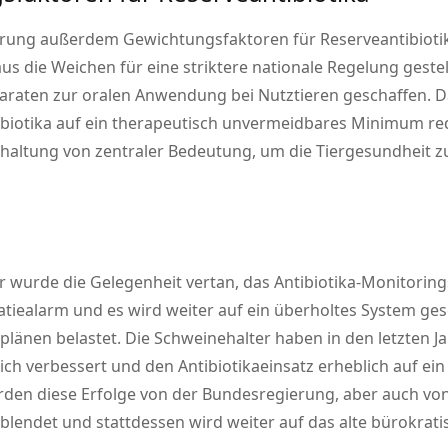
ung außerdem Gewichtungsfaktoren für Reserveantibiotika
s die Weichen für eine striktere nationale Regelung gestel
raten zur oralen Anwendung bei Nutztieren geschaffen. 
ibiotika auf ein therapeutisch unvermeidbares Minimum r
haltung von zentraler Bedeutung, um die Tiergesundheit z
der wurde die Gelegenheit vertan, das Antibiotika-Monitori
ratiealarm und es wird weiter auf ein überholtes System gese
änen belastet. Die Schweinehalter haben in den letzten J
lich verbessert und den Antibiotikaeinsatz erheblich auf ei
erden diese Erfolge von der Bundesregierung, aber auch 
blendet und stattdessen wird weiter auf das alte bürokrati