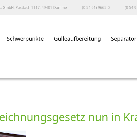
kt GmbH, Postfach 1117, 49401 Damme
(0 54 91) 9665-0
(0 54 9
Schwerpunkte
Gülleaufbereitung
Separator
eichnungsgesetz nun in Kra