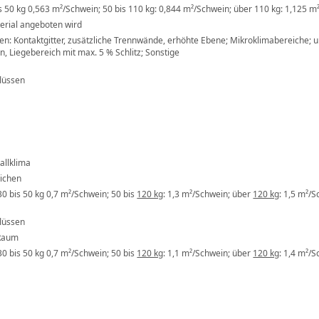
s 50 kg 0,563 m²/Schwein; 50 bis 110 kg: 0,844 m²/Schwein; über 110 kg: 1,125 m
erial angeboten wird
n: Kontaktgitter, zusätzliche Trennwände, erhöhte Ebene; Mikroklimabereiche; un
, Liegebereich mit max. 5 % Schlitz; Sonstige
lüssen
allklima
eichen
30 bis 50 kg 0,7 m²/Schwein; 50 bis
120 kg
: 1,3 m²/Schwein; über
120 kg
: 1,5 m²/
lüssen
 Raum
30 bis 50 kg 0,7 m²/Schwein; 50 bis
120 kg
: 1,1 m²/Schwein; über
120 kg
: 1,4 m²/