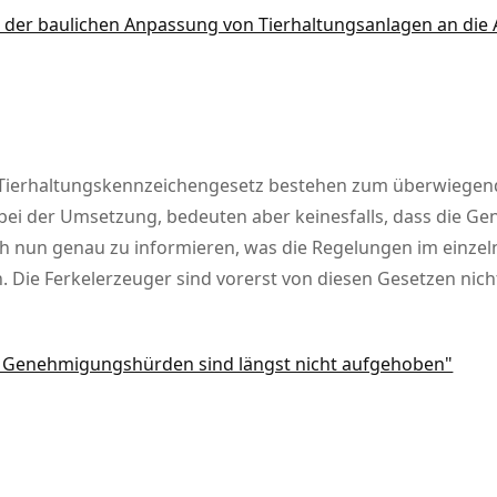
ng der baulichen Anpassung von Tierhaltungsanlagen an di
m Tierhaltungskennzeichengesetz bestehen zum überwiegend
bei der Umsetzung, bedeuten aber keinesfalls, dass die G
ich nun genau zu informieren, was die Regelungen im einze
 Die Ferkelerzeuger sind vorerst von diesen Gesetzen nicht
Die Genehmigungshürden sind längst nicht aufgehoben"