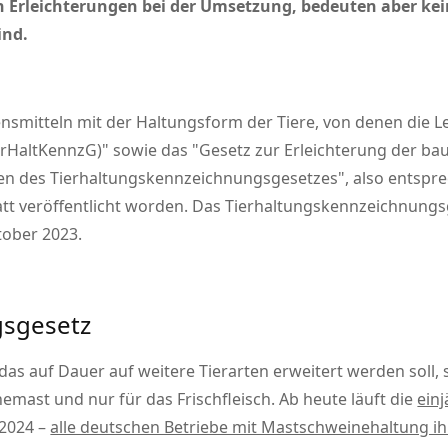
rleichterungen bei der Umsetzung, bedeuten aber keine
ind.
nsmitteln mit der Haltungsform der Tiere, von denen die
erHaltKennzG)
sowie das
Gesetz zur Erleichterung der b
gen des Tierhaltungskennzeichnungsgesetzes
, also entsp
t veröffentlicht worden. Das Tierhaltungskennzeichnungsges
ober 2023.
gsgesetz
as auf Dauer auf weitere Tierarten erweitert werden soll,
emast und nur für das Frischfleisch. Ab heute läuft die
ein
.2024 –
alle deutschen Betriebe mit Mastschweinehaltung i