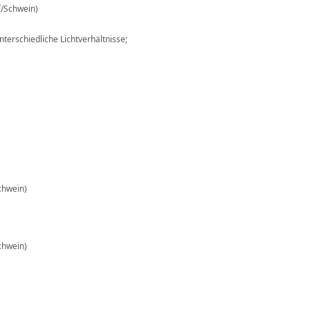
²/Schwein)
terschiedliche Lichtverhältnisse;
Schwein)
Schwein)