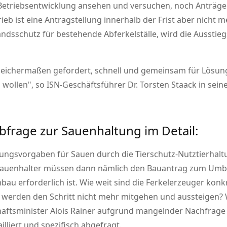
 Betriebsentwicklung ansehen und versuchen, noch Anträge
trieb ist eine Antragstellung innerhalb der Frist aber nicht
ndsschutz für bestehende Abferkelställe, wird die Ausstieg
eichermaßen gefordert, schnell und gemeinsam für Lösung
 wollen
, so ISN-Geschäftsführer Dr. Torsten Staack in se
bfrage zur Sauenhaltung im Detail:
tungsvorgaben für Sauen durch die Tierschutz-Nutztierhal
. Sauenhalter müssen dann nämlich den Bauantrag zum Um
u erforderlich ist. Wie weit sind die Ferkelerzeuger kon
e werden den Schritt nicht mehr mitgehen und aussteigen? 
ftsminister Alois Rainer aufgrund mangelnder Nachfrage vo
illiert und spezifisch abgefragt.