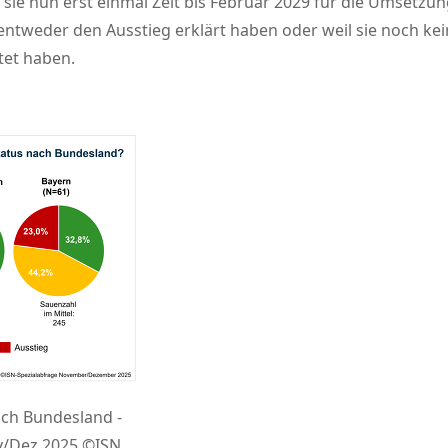
 nun erst einmal Zeit bis Februar 2029 für die Umsetzung.
ie entweder den Ausstieg erklärt haben oder weil sie noch
tet haben.
ch Bundesland -
v/Dez 2025 ©ISN