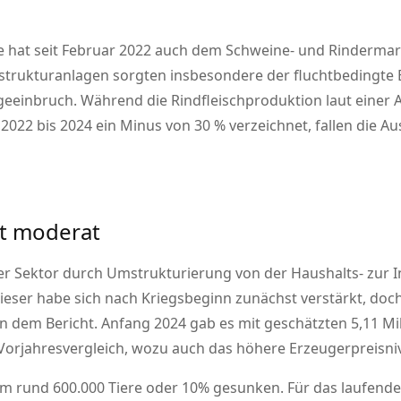
ne hat seit Februar 2022 auch dem Schweine- und Rindermar
astrukturanlagen sorgten insbesondere der fluchtbedingt
einbruch. Während die Rindfleischproduktion laut einer 
022 bis 2024 ein Minus von 30 % verzeichnet, fallen die A
t moderat
der Sektor durch Umstrukturierung von der Haushalts- zur 
eser habe sich nach Kriegsbeginn zunächst verstärkt, doch
 dem Bericht. Anfang 2024 gab es mit geschätzten 5,11 Mi
rjahresvergleich, wozu auch das höhere Erzeugerpreisniv
m rund 600.000 Tiere oder 10% gesunken. Für das laufende 