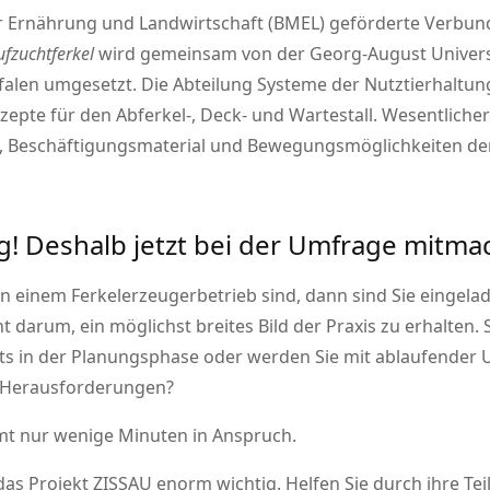
r Ernährung und Landwirtschaft (BMEL) geförderte Verbun
ufzuchtferkel
wird gemeinsam von der Georg-August Univers
en umgesetzt. Die Abteilung Systeme der Nutztierhaltung
epte für den Abferkel-, Deck- und Wartestall. Wesentlicher
t, Beschäftigungsmaterial und Bewegungsmöglichkeiten der
ig! Deshalb jetzt bei der Umfrage mitma
 in einem Ferkelerzeugerbetrieb sind, dann sind Sie eingel
 darum, ein möglichst breites Bild der Praxis zu erhalten.
its in der Planungsphase oder werden Sie mit ablaufender
n Herausforderungen?
t nur wenige Minuten in Anspruch.
 das Projekt ZISSAU enorm wichtig. Helfen Sie durch ihre T