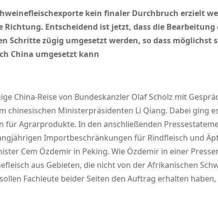
hweinefleischexporte kein finaler Durchbruch erzielt w
ige Richtung. Entscheidend ist jetzt, dass die Bearbeitu
ren Schritte zügig umgesetzt werden, so dass möglichst 
ach China umgesetzt kann
ägige China-Reise von Bundeskanzler Olaf Scholz mit Gespr
dem chinesischen Ministerpräsidenten Li Qiang. Dabei ging
 für Agrarprodukte. In den anschließenden Pressestateme
langjährigen Importbeschränkungen für Rindfleisch und Ä
ster Cem Özdemir in Peking. Wie Özdemir in einer Pressemi
eisch aus Gebieten, die nicht von der Afrikanischen Schwe
sollen Fachleute beider Seiten den Auftrag erhalten habe