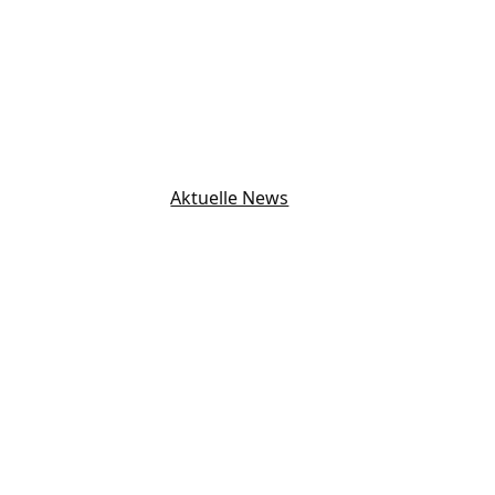
E-Mail
Jetzt Anmelden
Jetzt Anmelden
Ihre Daten werden zum Zwecke der Bearbeitung Ihrer Anf
Aktuelle News