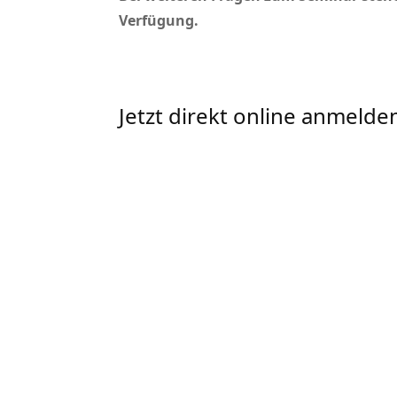
Verfügung.
Jetzt direkt online anmelde
Hiermit melde ich mich verbindl
NutztierhaltungsVO
am Di., 19.1
Name
,
Vorname
Straße
,
Hausnr.
PLZ
,
Ort
Mitgliedsnummer