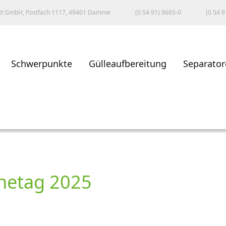
kt GmbH, Postfach 1117, 49401 Damme
(0 54 91) 9665-0
(0 54 9
Schwerpunkte
Gülleaufbereitung
Separator
netag 2025