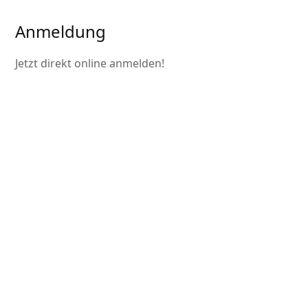
Anmeldung
Jetzt direkt online anmelden!
Hiermit melde ich mich verbindlich für die
Junge ISN-Mitgliederversammlung am
30.09.2025 auf Haus Düsse an:
Für die Mitgliederversammlung wird eine WhatsApp‐