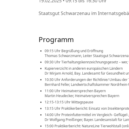
19.02.2025 • 09:15 bis 16:30 Uhr
Staatsgut Schwarzenau im Internatsgebäu
Programm
09:15 Uhr Begrüßung und Eröffnung
Thomas Schwarzmann, Leiter Staatsgut Schwarzen
09:30 Uhr Tierhaltungskennzeichnungsgesetz – wer,
Kupierverzicht in anderen europäischen Ländern
Dr Mirjam Arnold, Bay. Landesamt für Gesundheit un
10:30 Uhr Anforderungen der Richtlinie/ Umbau der T
Bernhard Feller, Landwirtschaftskammer Nordrhein-
11:00 Uhr Heimatversprechen Bayern
Martin Heudecker, Heimatversprechen Bayern
12:15-13:15 Uhr Mittagspause
13:15 Uhr Praktikerbericht: Einsatz von Insektenprot
14:00 Uhr Proteinfuttermittel im Vergleich- Geflügel
Dr Wolfgang Preißinger, Bayer. Landesanstalt für Lan
15:00 Praktikerbericht: NatureLine Tierwohlstall (onl