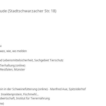
de (Stadtschwarzacher Str. 18)
au
 was, wie, wo melden
d Lebensmittelsicherheit, Sachgebiet Tierschutz
ierhaltung (online)
Westfalen, Münster
ein in der Schweinefütterung (online) - Manfred Aue, Spitzöderhof
-, Insektenprotein, Fischmehl…
dwirtschaft, Institut für Tierernährung
ine)