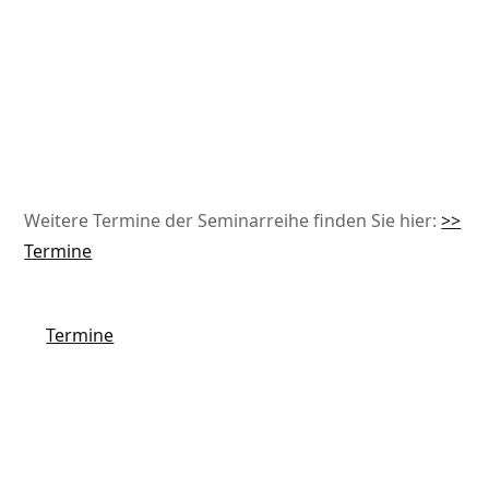
Jetzt Anmelden
Jetzt Anmelden
Ihre Daten werden zum Zwecke der Bearbeitung Ihrer Anfrage
gespeichert und verarbeitet. Weitere Informationen finden Sie hier:
Datenschutzhinweis
Weitere Termine der Seminarreihe finden Sie hier:
>>
Termine
Termine