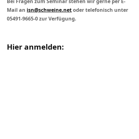
Bei Fragen zum Seminar stehen wir gerne per E-
Mail an
isn@schweine.net
oder telefonisch unter
05491-9665-0 zur Verfügung.
Hier anmelden:
Hiermit melde ich mich verbindlich für das
ISN-Webseminar
Praxisbeispiele und
Erfahrungen im neuen Deckzentrum
am
Dienstag, 27.01.2026 um 14 Uhr an: