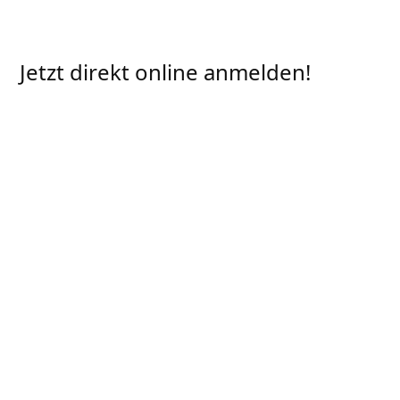
Jetzt direkt online anmelden!
Hiermit melde ich mich verbindlich für das
ISN Web-Seminar
Vermarktungsverträge –
Aktuelle Entwicklungen in der
Schlachtschweinevermarktung
am
Donnerstag, 27.06.2024 um 14 Uhr an:
Name
,
Vorname
Mitgliedsnummer
Straße
,
Hausnummer
PLZ
,
Ort