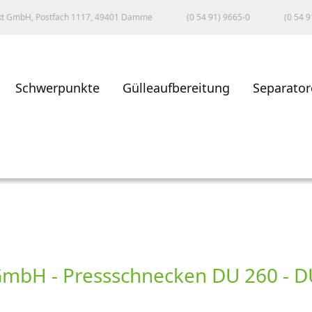
kt GmbH, Postfach 1117, 49401 Damme
(0 54 91) 9665-0
(0 54 9
Schwerpunkte
Gülleaufbereitung
Separator
mbH - Pressschnecken DU 260 - DU 