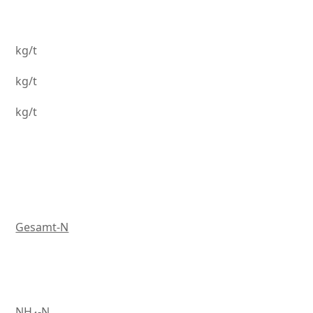
kg/t
kg/t
kg/t
Gesamt-N
NH
-N