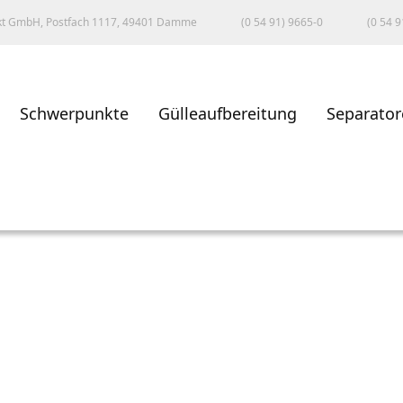
kt GmbH, Postfach 1117, 49401 Damme
(0 54 91) 9665-0
(0 54 9
Schwerpunkte
Gülleaufbereitung
Separator