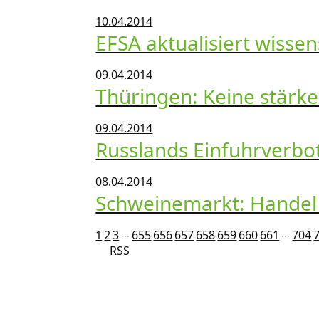
10.04.2014
EFSA aktualisiert wisse
09.04.2014
Thüringen: Keine stärke
09.04.2014
Russlands Einfuhrverbot
08.04.2014
Schweinemarkt: Handel z
1
2
3
655
656
657
658
659
660
661
704
⋅⋅⋅
⋅⋅⋅
RSS